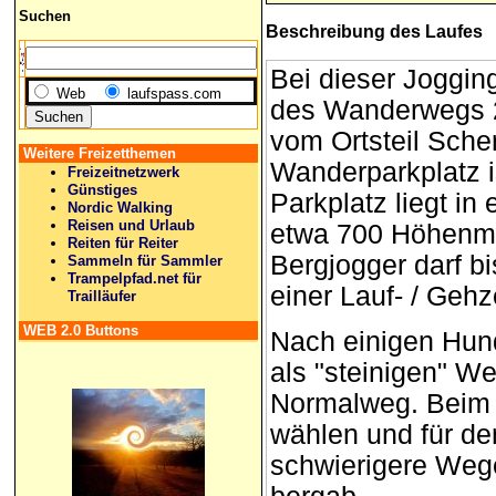
Suchen
Beschreibung
des Laufes
Bei dieser Jogging
Web
laufspass.com
des Wanderwegs 2
vom Ortsteil Sche
Weitere Freizetthemen
Wanderparkplatz i
Freizeitnetzwerk
Günstiges
Parkplatz liegt i
Nordic Walking
Reisen und Urlaub
etwa 700 Höhenme
Reiten für Reiter
Bergjogger darf b
Sammeln für Sammler
Trampelpfad.net für
einer Lauf- / Geh
Trailläufer
WEB 2.0 Buttons
Nach einigen Hund
als "steinigen" W
Normalweg. Beim 
wählen und für d
schwierigere Wege