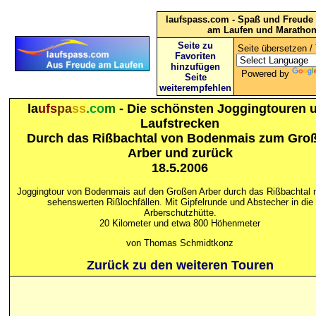
laufspass.com - Spaß und Freude 
am Laufen und Maratho
Seite zu
Seite übersetzen / 
Favoriten
hinzufügen
Powered by
Seite
weiterempfehlen
la
ufs
pa
ss
.co
m
- Die schönsten Joggingtouren 
Laufstrecken
Durch das Rißbachtal von Bodenmais zum Gro
Arber und zurück
18.5.2006
Joggingtour von Bodenmais auf den Großen Arber durch das Rißbachtal 
sehenswerten Rißlochfällen. Mit Gipfelrunde und Abstecher in die
Arberschutzhütte.
20 Kilometer und etwa 800 Höhenmeter
von Thomas Schmidtkonz
Zurück zu den weiteren Touren