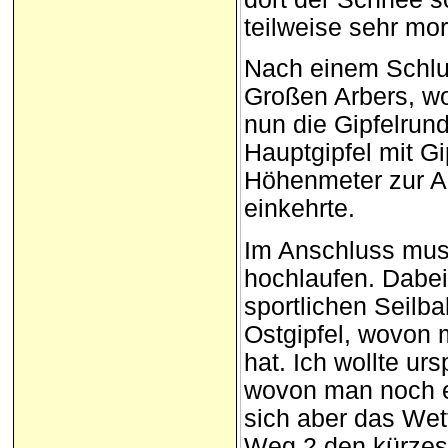
teilweise sehr mor
Nach einem Schlus
Großen Arbers, wo
nun die Gipfelrun
Hauptgipfel mit Gi
Höhenmeter zur A
einkehrte.
Im Anschluss muss
hochlaufen. Dabei
sportlichen Seilb
Ostgipfel, wovon 
hat. Ich wollte ur
wovon man noch e
sich aber das Wett
Weg 2 den kürzes