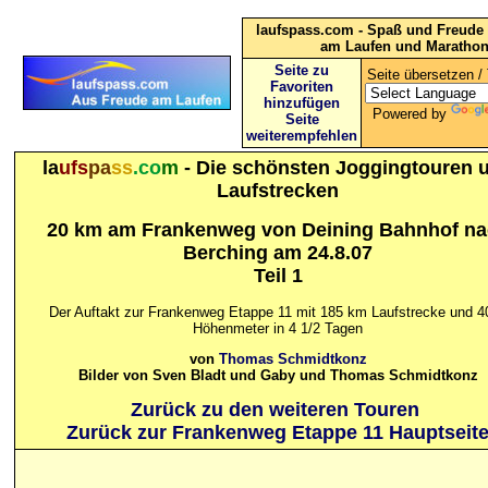
laufspass.com - Spaß und Freude 
am Laufen und Maratho
Seite zu
Seite übersetzen / 
Favoriten
hinzufügen
Powered by
Seite
weiterempfehlen
la
ufs
pa
ss
.co
m
- Die schönsten Joggingtouren 
Laufstrecken
20 km am Frankenweg von Deining Bahnhof n
Berching am 24.8.07
Teil 1
Der Auftakt zur Frankenweg Etappe 11 mit 185 km Laufstrecke und 4
Höhenmeter in 4 1/2 Tagen
von
Thomas Schmidtkonz
Bilder von Sven Bladt und Gaby und Thomas Schmidtkonz
Zurück zu den weiteren Touren
Zurück zur Frankenweg Etappe 11 Hauptseit