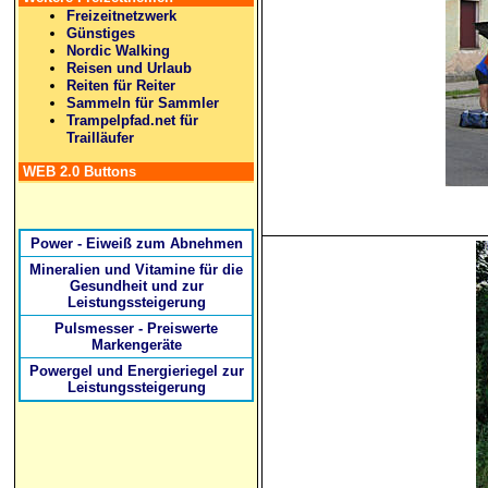
Freizeitnetzwerk
Günstiges
Nordic Walking
Reisen und Urlaub
Reiten für Reiter
Sammeln für Sammler
Trampelpfad.net für
Trailläufer
WEB 2.0 Buttons
Power - Eiweiß zum Abnehmen
Mineralien und Vitamine für die
Gesundheit und zur
Leistungssteigerung
Pulsmesser - Preiswerte
Markengeräte
Powergel und Energieriegel zur
Leistungssteigerung