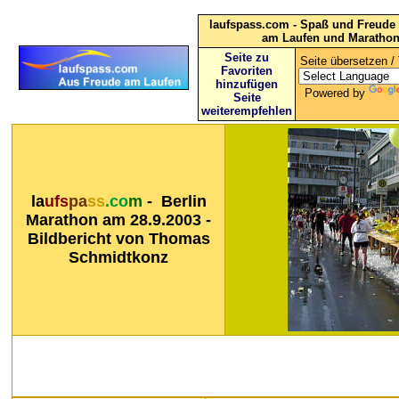
laufspass.com - Spaß und Freude 
am Laufen und Maratho
Seite zu
Seite übersetzen / 
Favoriten
hinzufügen
Powered by
Seite
weiterempfehlen
la
ufs
pa
ss
.co
m
- Berlin
Marathon am 28.9.2003 -
Bildbericht von Thomas
Schmidtkonz