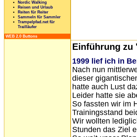
Nordic Walking
Reisen und Urlaub
Reiten für Reiter
Sammeln für Sammler
Trampelpfad.net für
Trailläufer
WEB 2.0 Buttons
Einführung zu 
1999 lief ich in B
Nach nun mittlerwe
dieser gigantisch
hatte auch Lust da
Leider hatte sie ab
So fassten wir im 
Trainingsstand be
Wir wollten ledigl
Stunden das Ziel e