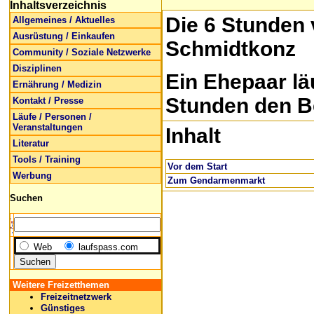
Inhaltsverzeichnis
Die 6 Stunden 
Allgemeines / Aktuelles
Ausrüstung / Einkaufen
Schmidtkonz
Community / Soziale Netzwerke
Disziplinen
Ein Ehepaar lä
Ernährung / Medizin
Stunden den B
Kontakt / Presse
Läufe / Personen /
Veranstaltungen
Inhalt
Literatur
Tools / Training
Vor dem Start
Werbung
Zum Gendarmenmarkt
Suchen
Web
laufspass.com
Weitere Freizetthemen
Freizeitnetzwerk
Günstiges