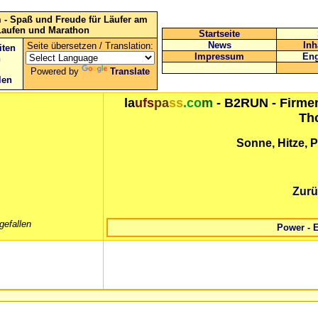
 - Spaß und Freude für Läufer am
Laufen und Marathon
Startseite
News
Inh
Seite übersetzen / Translation:
iten
Impressum
Eng
n
Powered by
Translate
len
la
ufs
pa
ss
.co
m
- B2RUN - Firmen
Th
Sonne, Hitze, 
Zurü
gefallen
Power - 