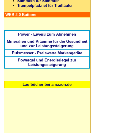
Sammeln für Sammler
Trampelpfad.net für Trailläufer
WEB 2.0 Buttons
Power - Eiweiß zum Abnehmen
Mineralien und Vitamine für die Gesundheit
und zur Leistungssteigerung
Pulsmesser - Preiswerte Markengeräte
Powergel und Energieriegel zur
Leistungssteigerung
Laufbücher bei amazon.de