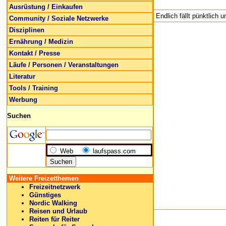
Ausrüstung / Einkaufen
Endlich fällt pünktlich 
Community / Soziale Netzwerke
Disziplinen
Ernährung / Medizin
Kontakt / Presse
Läufe / Personen / Veranstaltungen
Literatur
Tools / Training
Werbung
Suchen
Web
laufspass.com
Weitere Freizetthemen
Freizeitnetzwerk
Günstiges
Nordic Walking
Reisen und Urlaub
Reiten für Reiter