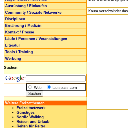
Ausrüstung / Einkaufen
Kaum verschwindet das 
Community / Soziale Netzwerke
Disziplinen
Ernährung / Medizin
Kontakt / Presse
Läufe / Personen / Veranstaltungen
Literatur
Tools / Training
Werbung
Suchen
Web
laufspass.com
Weitere Freizetthemen
Freizeitnetzwerk
Günstiges
Nordic Walking
Reisen und Urlaub
Reiten für Reiter