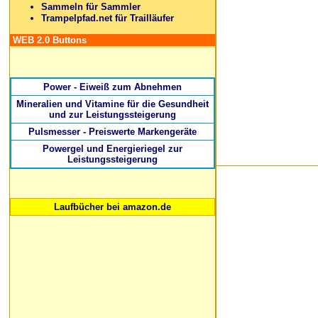
Sammeln für Sammler
Trampelpfad.net für Trailläufer
WEB 2.0 Buttons
Power - Eiweiß zum Abnehmen
Mineralien und Vitamine für die Gesundheit
und zur Leistungssteigerung
Pulsmesser - Preiswerte Markengeräte
Powergel und Energieriegel zur
Leistungssteigerung
Laufbücher bei amazon.de