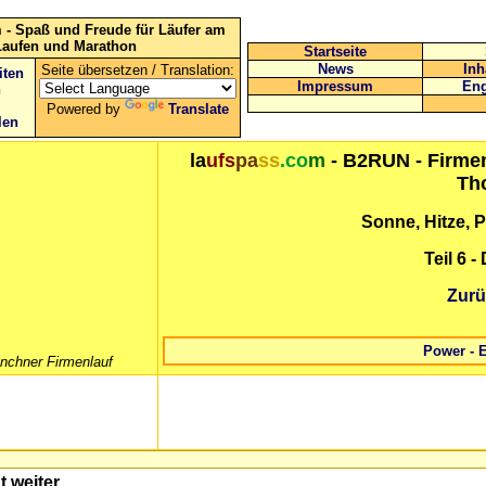
 - Spaß und Freude für Läufer am
Laufen und Marathon
Startseite
News
Inh
Seite übersetzen / Translation:
iten
Impressum
Eng
n
Powered by
Translate
len
la
ufs
pa
ss
.co
m
- B2RUN - Firmen
Th
Sonne, Hitze, 
Teil 6 
Zurü
Power - 
ünchner Firmenlauf
 weiter