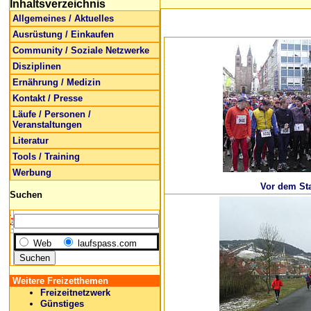
Inhaltsverzeichnis
Allgemeines / Aktuelles
Ausrüstung / Einkaufen
Community / Soziale Netzwerke
Disziplinen
Ernährung / Medizin
Kontakt / Presse
Läufe / Personen /
Veranstaltungen
Literatur
Tools / Training
Werbung
Vor dem Sta
Suchen
Web
laufspass.com
Weitere Freizetthemen
Freizeitnetzwerk
Günstiges