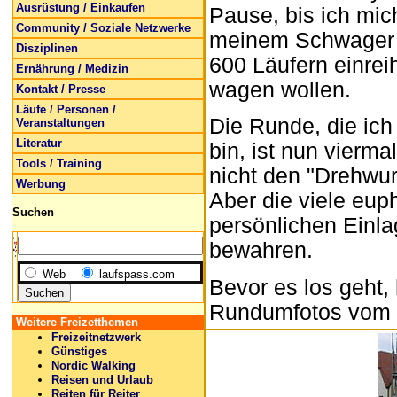
Ausrüstung / Einkaufen
Pause, bis ich mi
Community / Soziale Netzwerke
meinem Schwager 
Disziplinen
600 Läufern einrei
Ernährung / Medizin
wagen wollen.
Kontakt / Presse
Läufe / Personen /
Die Runde, die ic
Veranstaltungen
Literatur
bin, ist nun vierma
Tools / Training
nicht den "Drehwur
Werbung
Aber die viele eup
Suchen
persönlichen Einl
bewahren.
Web
laufspass.com
Bevor es los geht,
Rundumfotos vom S
Weitere Freizetthemen
Freizeitnetzwerk
Günstiges
Nordic Walking
Reisen und Urlaub
Reiten für Reiter