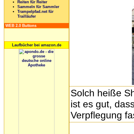
Reiten für Reiter
Sammeln für Sammler
Trampelpfad.net für
Trailläufer
WEB 2.0 Buttons
Laufbücher bei amazon.de
Solch heiße S
ist es gut, das
Verpflegung f