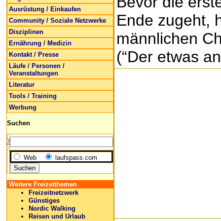
Bevor die ers
Ausrüstung / Einkaufen
Ende zugeht, h
Community / Soziale Netzwerke
Disziplinen
männlichen Ch
Ernährung / Medizin
(“Der etwas and
Kontakt / Presse
Läufe / Personen /
Veranstaltungen
Literatur
Tools / Training
Werbung
Suchen
Web
laufspass.com
Weitere Freizetthemen
Freizeitnetzwerk
Günstiges
Nordic Walking
Reisen und Urlaub