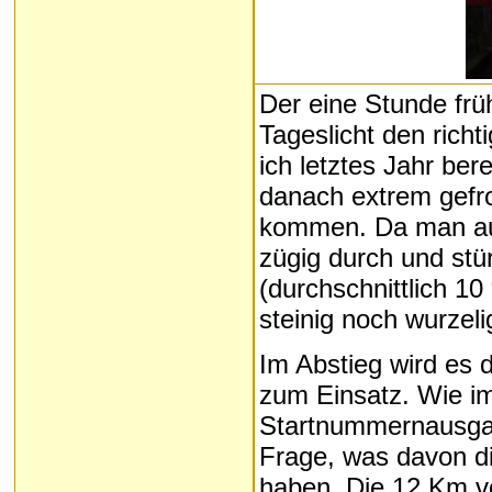
Der eine Stunde früh
Tageslicht den rich
ich letztes Jahr ber
danach extrem gefro
kommen. Da man aus 
zügig durch und stür
(durchschnittlich 10
steinig noch wurzel
Im Abstieg wird es 
zum Einsatz. Wie im
Startnummernausgabe 
Frage, was davon di
haben. Die 12 Km v