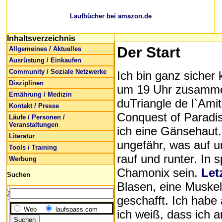
Laufbücher bei amazon.de
Inhaltsverzeichnis
Der Start
Allgemeines / Aktuelles
Ausrüstung / Einkaufen
Community / Soziale Netzwerke
Ich bin ganz sicher
Disziplinen
um 19 Uhr zusammen
Ernährung / Medizin
duTriangle de l`Ami
Kontakt / Presse
Conquest of Paradi
Läufe / Personen /
Veranstaltungen
ich eine Gänsehaut.
Literatur
ungefähr, was auf 
Tools / Training
rauf und runter. In
Werbung
Chamonix sein.
Let
Suchen
Blasen, eine Muskel
geschafft. Ich habe 
Web
laufspass.com
ich weiß, dass ich