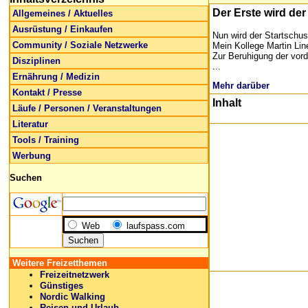
Der Erste wird der
Allgemeines / Aktuelles
Ausrüstung / Einkaufen
Nun wird der Startschus
Community / Soziale Netzwerke
Mein Kollege Martin Line
Zur Beruhigung der vord
Disziplinen
...
Ernährung / Medizin
Mehr darüber
Kontakt / Presse
Inhalt
Läufe / Personen / Veranstaltungen
Literatur
Tools / Training
Werbung
Suchen
Web
laufspass.com
Weitere Freizetthemen
Freizeitnetzwerk
Günstiges
Nordic Walking
Reisen und Urlaub