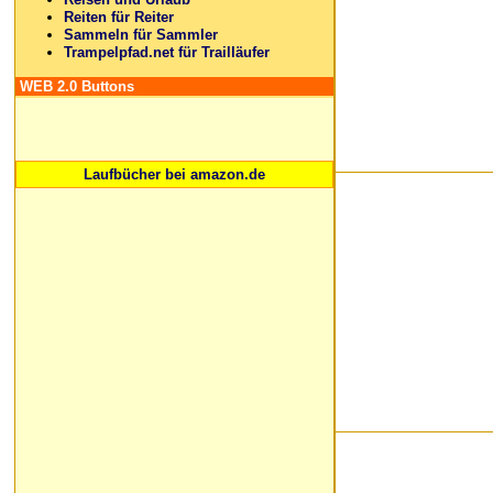
Reiten für Reiter
Sammeln für Sammler
Trampelpfad.net für Trailläufer
WEB 2.0 Buttons
Laufbücher bei amazon.de