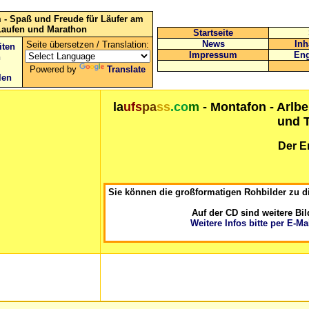
 - Spaß und Freude für Läufer am
Laufen und Marathon
Startseite
News
Inh
Seite übersetzen / Translation:
iten
Impressum
Eng
n
Powered by
Translate
len
la
ufs
pa
ss
.co
m
- Montafon - Arlbe
und 
Der Er
Sie können die großformatigen Rohbilder zu di
Auf der CD sind weitere Bil
Weitere Infos bitte per E-Ma