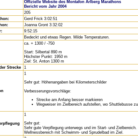
Offizielle Website des Montafon Arlberg Marathons
Bericht vom Jahr 2004
205
thon:
Gerd Frick 3:02:51
thon:
Joanna Gront 3:32:02
r:
9:52:15
Bedeckt und etwas Regen. Milde Temperaturen.
ca. + 1300 / -750
Start: Silbertal 890 m
Höchster Punkt: 1950 m
Ziel: St. Anton 1300 m
der Strecke
1
1
Sehr gut: Höhenangaben bei Kilometerschilder
on
Verbesserungsvorschläge:
Strecke am Anfang besser markieren
Wegweiser im Zielbereich aufstellen, wo Shuttlebusse zu 
1
Sehr gut:
erpflegung
Sehr gute Verpflegung unterwegs und im Start- und Zielbereich.
Wellnessbereich mit Schwimm- und Sprudelbad im Ziel.