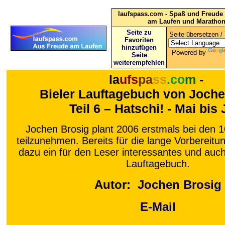
laufspass.com - Spaß und Freude 
am Laufen und Maratho
Seite zu
Seite übersetzen / 
Favoriten
hinzufügen
Powered by
Seite
weiterempfehlen
la
ufs
pa
ss
.co
m
-
Bieler Lauftagebuch von Joche
Teil 6 – Hatschi! - Mai bis 
Jochen Brosig plant 2006 erstmals bei den 1
teilzunehmen. Bereits für die lange Vorbereitu
dazu ein für den Leser interessantes und au
Lauftagebuch.
Autor:
Jochen Brosig
E-Mail