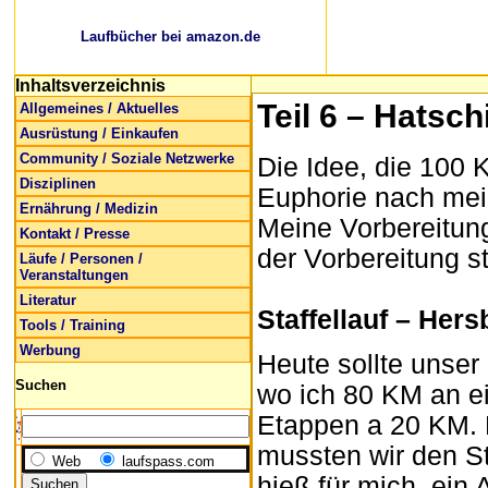
Laufbücher bei amazon.de
Inhaltsverzeichnis
Teil 6 – Hatschi
Allgemeines / Aktuelles
Ausrüstung / Einkaufen
Community / Soziale Netzwerke
Die Idee, die 100 
Disziplinen
Euphorie nach mei
Ernährung / Medizin
Meine Vorbereitung
Kontakt / Presse
der Vorbereitung s
Läufe / Personen /
Veranstaltungen
Literatur
Staffellauf – Her
Tools / Training
Werbung
Heute sollte unser 
Suchen
wo ich 80 KM an ein
Etappen a 20 KM. E
mussten wir den S
Web
laufspass.com
hieß für mich, ein