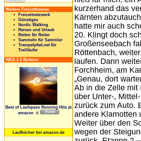
kurzerhand das ve
Weitere Freizetthemen
Freizeitnetzwerk
Kärnten abzutauch
Günstiges
hatte mir auch sc
Nordic Walking
Reisen und Urlaub
20. Klingt doch sc
Reiten für Reiter
Sammeln für Sammler
Großenseebach fah
Trampelpfad.net für
Trailläufer
Röttenbach, weite
laufen. Dann weit
WEB 2.0 Buttons
Forchheim, am Kan
„Genau, dort wart
Ab in die Zelle mi
über Unter-, Mitt
zurück zum Auto. E
Best of Laufspass Running Hits at
andere Klamotten 
amazon
&
Weiter über den S
wegen der Steigung
Laufbücher bei amazon.de
zurück. Etappe 2 –