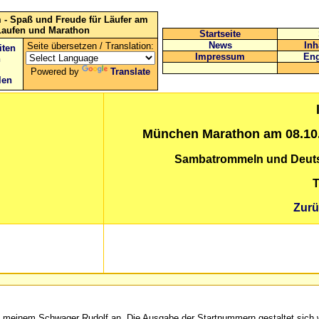
 - Spaß und Freude für Läufer am
Laufen und Marathon
Startseite
News
Inh
Seite übersetzen / Translation:
iten
Impressum
Eng
n
Powered by
Translate
len
München
Marathon am 08.10.
Sambatrommeln und Deuts
T
Zurü
it meinem Schwager Rudolf an. Die Ausgabe der Startnummern gestaltet sich 