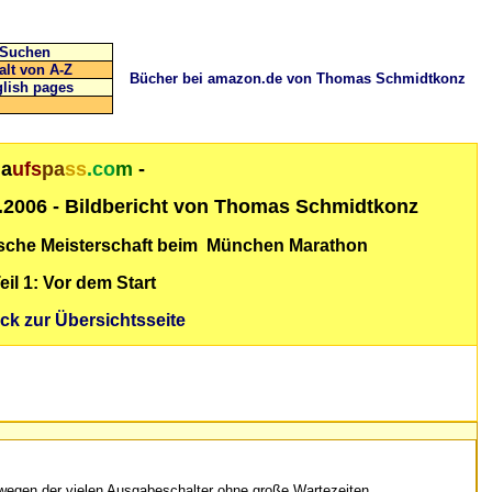
Suchen
alt von A-Z
Bücher bei amazon.de von Thomas Schmidtkonz
lish pages
la
ufs
pa
ss
.co
m
-
2006 - Bildbericht von Thomas Schmidtkonz
che Meisterschaft beim München Marathon
eil 1:
Vor dem Start
ck zur Übersichtsseite
wegen der vielen Ausgabeschalter ohne große Wartezeiten.