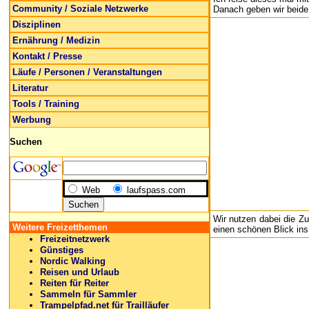
Community / Soziale Netzwerke
Danach geben wir beide
Disziplinen
Ernährung / Medizin
Kontakt / Presse
Läufe / Personen / Veranstaltungen
Literatur
Tools / Training
Werbung
Suchen
Web
laufspass.com
Wir nutzen dabei die Z
Weitere Freizetthemen
einen schönen Blick ins
Freizeitnetzwerk
Günstiges
Nordic Walking
Reisen und Urlaub
Reiten für Reiter
Sammeln für Sammler
Trampelpfad.net für Trailläufer