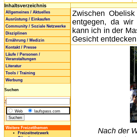
Inhaltsverzeichnis
Zwischen Obelisk
Allgemeines / Aktuelles
Ausrüstung / Einkaufen
entgegen, da wir 
Community / Soziale Netzwerke
kann ich in der 
Disziplinen
Gesicht entdecken
Ernährung / Medizin
Kontakt / Presse
Läufe / Personen /
Veranstaltungen
Literatur
Tools / Training
Werbung
Suchen
Web
laufspass.com
Weitere Freizetthemen
Nach der W
Freizeitnetzwerk