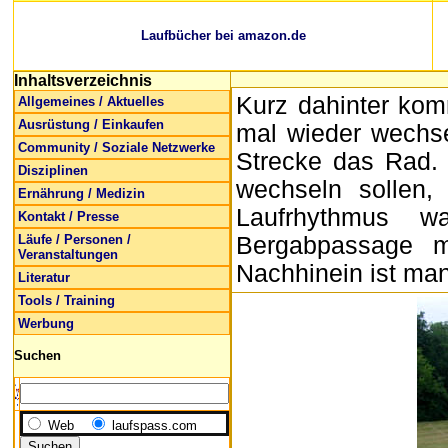
Laufbücher bei amazon.de
Inhaltsverzeichnis
Kurz dahinter kom
Allgemeines / Aktuelles
Ausrüstung / Einkaufen
mal wieder wechse
Community / Soziale Netzwerke
Strecke das Rad. 
Disziplinen
wechseln sollen
Ernährung / Medizin
Laufrhythmus w
Kontakt / Presse
Läufe / Personen /
Bergabpassage 
Veranstaltungen
Nachhinein ist man
Literatur
Tools / Training
Werbung
Suchen
Web
laufspass.com