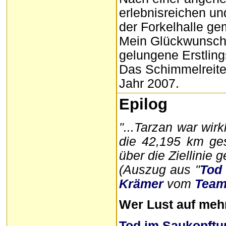
erlebnisreichen un
der Forkelhalle ge
Mein Glückwunsch 
gelungene Erstling
Das Schimmelreiter
Jahr 2007.
Epilog
"...Tarzan war wirk
die 42,195 km ges
über die Ziellinie 
(Auszug aus "
Tod
Krämer
vom
Team
Wer Lust auf meh
Tod im Saukopftu