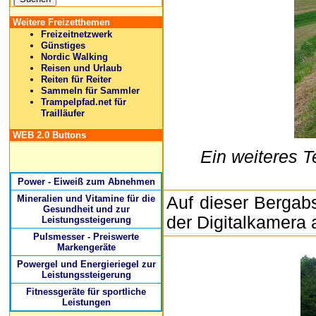
Weitere Freizetthemen
Freizeitnetzwerk
Günstiges
Nordic Walking
Reisen und Urlaub
Reiten für Reiter
Sammeln für Sammler
Trampelpfad.net für
Trailläufer
WEB 2.0 Buttons
Ein weiteres 
Power - Eiweiß zum Abnehmen
Mineralien und Vitamine für die
Auf dieser Bergab
Gesundheit und zur
der Digitalkamera 
Leistungssteigerung
Pulsmesser - Preiswerte
Markengeräte
Powergel und Energieriegel zur
Leistungssteigerung
Fitnessgeräte für sportliche
Leistungen