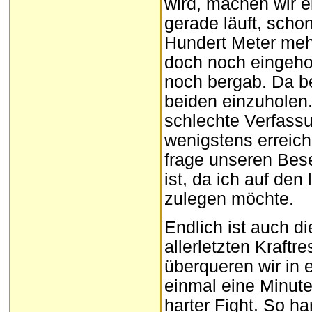
wird, machen wir e
gerade läuft, scho
Hundert Meter mehr
doch noch eingeholt
noch bergab. Da b
beiden einzuholen.
schlechte Verfass
wenigstens erreich
frage unseren Bese
ist, da ich auf de
zulegen möchte.
Endlich ist auch d
allerletzten Kraft
überqueren wir in e
einmal eine Minute
harter Fight. So ha