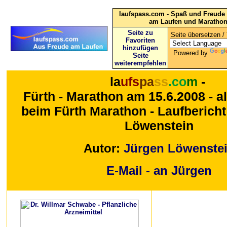
laufspass.com - Spaß und Freude 
am Laufen und Maratho
Seite zu
Seite übersetzen / 
Favoriten
hinzufügen
Powered by
Seite
weiterempfehlen
la
ufs
pa
ss
.co
m
-
Fürth -
Marathon am 15.6.2008 -
a
beim Fürth Marathon - Laufberich
Löwenstein
Autor:
Jürgen Löwenste
E-Mail - an Jürgen