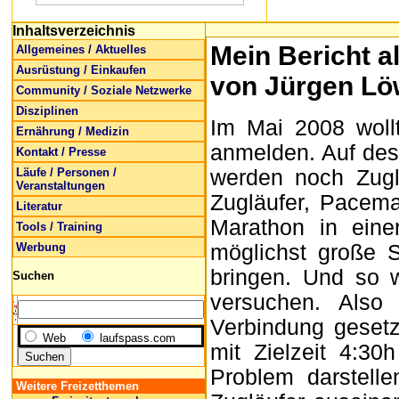
Inhaltsverzeichnis
Mein Bericht a
Allgemeines / Aktuelles
Ausrüstung / Einkaufen
von Jürgen Lö
Community / Soziale Netzwerke
Disziplinen
Im Mai 2008 woll
Ernährung / Medizin
anmelden. Auf dess
Kontakt / Presse
Läufe / Personen /
werden noch Zuglä
Veranstaltungen
Zugläufer, Pacema
Literatur
Marathon in eine
Tools / Training
Werbung
möglichst große S
bringen. Und so 
Suchen
versuchen. Also
Verbindung gesetz
Web
laufspass.com
mit Zielzeit 4:30h
Problem darstell
Weitere Freizetthemen