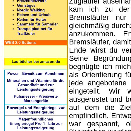
Zugläufer auseina
Freizeitnetzwerk
Günstiges
kam ich zu der
Nordic Walking
Reisen und Urlaub
Bremsläufer nur
Reiten für Reiter
gleichmäßig durchz
Sammeln für Sammler
Trampelpfad.net für
anzukommen. Er
Trailläufer
Bremsläufer, damit
WEB 2.0 Buttons
Ende wirst du ve
Seine Begründun
Laufbücher bei amazon.de
begnügte ich mich
als Orientierung f
Power - Eiweiß zum Abnehmen
Mineralien und Vitamine für die
jede angebotene 
Gesundheit und zur
Leistungssteigerung
eingeteilt. Wir 
Pulsmesser - Preiswerte
ausgerüstet und b
Markengeräte
auf dem die Ziel
Powergel und Energieriegel zur
Leistungssteigerung
empfindlich. Entwe
Magenfreundliches
war gespannt, o
Energieriegel Pro 4 - Lite zur
Leistungssteigerung