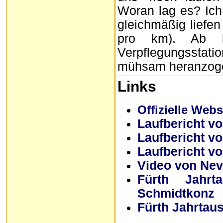
Woran lag es? Ich 
gleichmäßig liefen
pro km). Ab 
Verpflegungsstati
mühsam heranzogen
Links
Offizielle Web
Laufbericht 
Laufbericht vo
Laufbericht vo
Video von Nev
Fürth Jahr
Schmidtkonz
Fürth Jahrtau