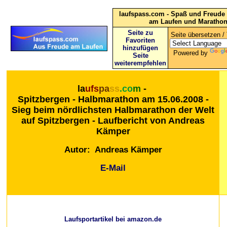
laufspass.com - Spaß und Freude 
am Laufen und Maratho
Seite zu
Seite übersetzen / 
Favoriten
hinzufügen
Powered by
Seite
weiterempfehlen
la
ufs
pa
ss
.co
m
-
Spitzbergen - Halbmarathon am 15.06.2008 -
Sieg beim nördlichsten Halbmarathon der Welt
auf Spitzbergen - Laufbericht von Andreas
Kämper
Autor: Andreas Kämper
E-Mail
Laufsportartikel bei amazon.de