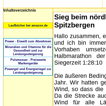
Inhaltsverzeichnis
Sieg beim nörd
Spitzbergen
Laufbücher bei amazon.de
Hallo zusammen, es
und ich bin immer
Power - Eiweiß zum Abnehmen
Mineralien und Vitamine für die
Vorhaben umset
Gesundheit und zur
Leistungssteigerung
Halbmarathon de
Pulsmesser - Preiswerte
Siegerzeit 1:28:10
Markengeräte
Powergel und Energieriegel zur
Leistungssteigerung
Die äußeren Beding
Jahr. Wir hatten 
Wind, so dass die
Da die Strecke au
Wind für alle Lä