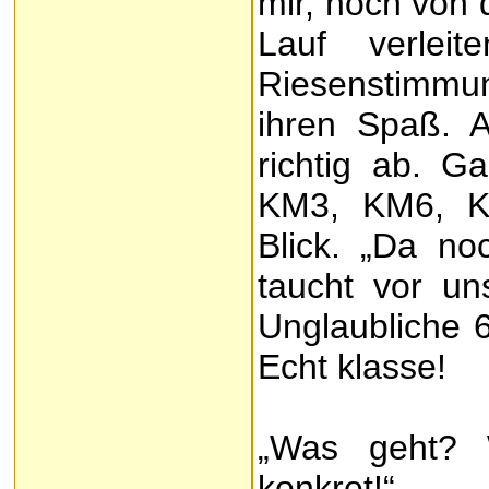
mir, noch von 
Lauf verlei
Riesenstimmu
ihren Spaß. 
richtig ab. G
KM3, KM6, K
Blick. „Da no
taucht vor uns
Unglaubliche 6
Echt klasse!
„Was geht? 
konkret!“