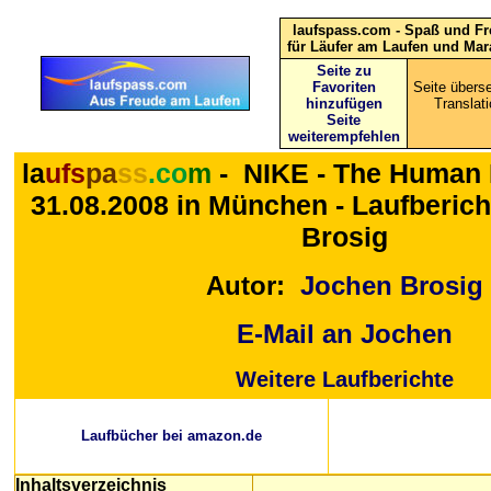
laufspass.com - Spaß und F
für Läufer am Laufen und Mar
Seite zu
Favoriten
Seite überse
hinzufügen
Translati
Seite
weiterempfehlen
la
ufs
pa
ss
.co
m
-
NIKE - The Human
31.08.2008
in München - Laufberich
Brosig
Autor:
Jochen Brosig
E-Mail an Jochen
Weitere Laufberichte
Laufbücher bei amazon.de
Inhaltsverzeichnis