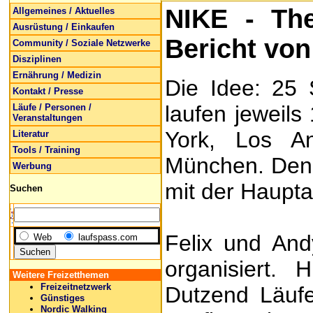
NIKE - Th
Allgemeines / Aktuelles
Ausrüstung / Einkaufen
Bericht vo
Community / Soziale Netzwerke
Disziplinen
Ernährung / Medizin
Die Idee: 25 S
Kontakt / Presse
laufen jeweil
Läufe / Personen /
Veranstaltungen
York, Los A
Literatur
Tools / Training
München. Den A
Werbung
mit der Hauptat
Suchen
Felix und An
Web
laufspass.com
organisiert.
Weitere Freizetthemen
Freizeitnetzwerk
Dutzend Läufe
Günstiges
Nordic Walking