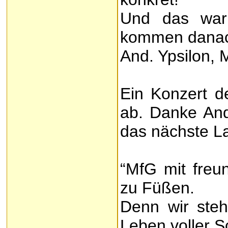
Und das war 
kommen danac
And. Ypsilon,
Ein Konzert d
ab. Danke And
das nächste L
“MfG mit freun
zu Füßen.
Denn wir steh
Leben voller S