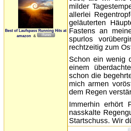
milder Tagestempe
allerlei Regentrop
geläuterten Häupt
Fastens an meine
Best of Laufspass Running Hits at
amazon
&
spurlos vorüberg
rechtzeitig zum Os
Schon ein wenig d
einem überdachte
schon die begehrt
mich armen voröst
dem Regen verstärk
Immerhin erhört 
nasskalte Regengu
Startschuss. Wir d