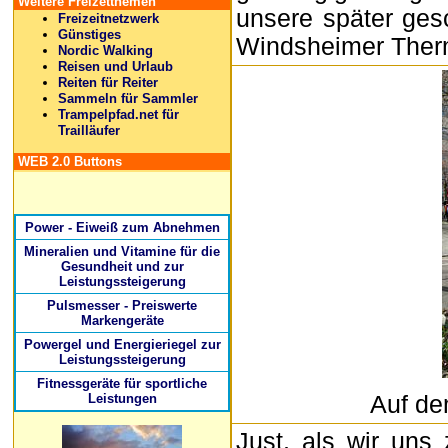
Weitere Freizetthemen
unsere später ges
Freizeitnetzwerk
Günstiges
Windsheimer Ther
Nordic Walking
Reisen und Urlaub
Reiten für Reiter
Sammeln für Sammler
Trampelpfad.net für
Trailläufer
WEB 2.0 Buttons
Power - Eiweiß zum Abnehmen
Mineralien und Vitamine für die
Gesundheit und zur
Leistungssteigerung
Pulsmesser - Preiswerte
Markengeräte
Powergel und Energieriegel zur
Leistungssteigerung
Fitnessgeräte für sportliche
Leistungen
Auf d
Just, als wir uns