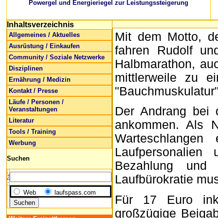
Powergel und Energieriegel zur Leistungssteigerung
Inhaltsverzeichnis
Mit dem Motto, d
Allgemeines / Aktuelles
Ausrüstung / Einkaufen
fahren Rudolf un
Community / Soziale Netzwerke
Halbmarathon, auc
Disziplinen
mittlerweile zu 
Ernährung / Medizin
"Bauchmuskulatur"
Kontakt / Presse
Läufe / Personen /
Der Andrang bei d
Veranstaltungen
Literatur
ankommen. Als N
Tools / Training
Warteschlangen 
Werbung
Laufpersonalien
Suchen
Bezahlung und 
Laufbürokratie mu
Web
laufspass.com
Für 17 Euro ink
großzügige Beigab