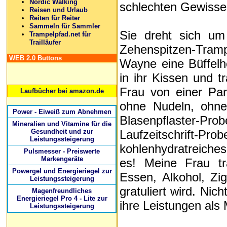
Nordic Walking
schlechten Gewissen
Reisen und Urlaub
Reiten für Reiter
Sammeln für Sammler
Sie dreht sich um
Trampelpfad.net für
Trailläufer
Zehenspitzen-Tram
WEB 2.0 Buttons
Wayne eine Büffelhe
in ihr Kissen und t
Frau von einer Par
Laufbücher bei amazon.de
ohne Nudeln, ohne
Power - Eiweiß zum Abnehmen
Blasenpflaster-P
Mineralien und Vitamine für die
Gesundheit und zur
Laufzeitschrift-
Leistungssteigerung
kohlenhydratreiches
Pulsmesser - Preiswerte
Markengeräte
es! Meine Frau tr
Powergel und Energieriegel zur
Essen, Alkohol, Zig
Leistungssteigerung
gratuliert wird. Nic
Magenfreundliches
Energieriegel Pro 4 - Lite zur
ihre Leistungen als
Leistungssteigerung