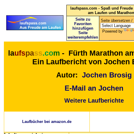
laufspass.com - Spaß und Freude 
am Laufen und Maratho
Seite zu
Seite übersetzen / 
Favoriten
hinzufügen
Powered by
Seite
weiterempfehlen
la
ufs
pa
ss
.co
m
-
Fürth Marathon am
Ein Laufbericht von Jochen 
Autor:
Jochen Brosig
E-Mail an Jochen
Weitere Laufberichte
Laufbücher bei amazon.de