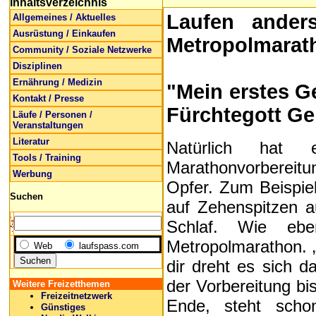
Inhaltsverzeichnis
Laufen ander
Allgemeines / Aktuelles
Ausrüstung / Einkaufen
Metropolmarath
Community / Soziale Netzwerke
Disziplinen
Ernährung / Medizin
"Mein erstes Ge
Kontakt / Presse
Fürchtegott Gel
Läufe / Personen /
Veranstaltungen
Literatur
Natürlich hat 
Tools / Training
Marathonvorbereitun
Werbung
Opfer. Zum Beispie
Suchen
auf Zehenspitzen a
Schlaf. Wie eb
Metropolmarathon. „
Web
laufspass.com
dir dreht es sich 
der Vorbereitung bis
Weitere Freizetthemen
Freizeitnetzwerk
Ende, steht scho
Günstiges