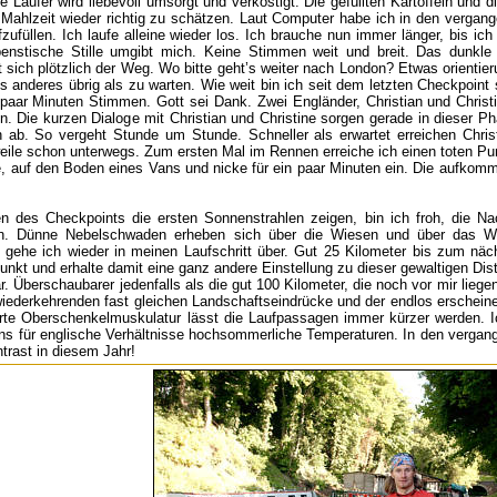
e Läufer wird liebevoll umsorgt und verköstigt. Die gefüllten Kartoffeln und
Mahlzeit wieder richtig zu schätzen. Laut Computer habe ich in den vergange
zufüllen. Ich laufe alleine wieder los. Ich brauche nun immer länger, bis ic
penstische Stille umgibt mich. Keine Stimmen weit und breit. Das dunkl
 sich plötzlich der Weg. Wo bitte geht’s weiter nach London? Etwas orientierun
hts anderes übrig als zu warten. Wie weit bin ich seit dem letzten Checkpoin
paar Minuten Stimmen. Gott sei Dank. Zwei Engländer, Christian und Christ
en. Die kurzen Dialoge mit Christian und Christine sorgen gerade in dieser
n ab. So vergeht Stunde um Stunde. Schneller als erwartet erreichen Chris
weile schon unterwegs. Zum ersten Mal im Rennen erreiche ich einen toten Punk
, auf den Boden eines Vans und nicke für ein paar Minuten ein. Die aufkom
n des Checkpoints die ersten Sonnenstrahlen zeigen, bin ich froh, die N
 Dünne Nebelschwaden erheben sich über die Wiesen und über das Wass
 gehe ich wieder in meinen Laufschritt über. Gut 25 Kilometer bis zum näc
nkt und erhalte damit eine ganz andere Einstellung zu dieser gewaltigen Dis
. Überschaubarer jedenfalls als die gut 100 Kilometer, die noch vor mir liege
ederkehrenden fast gleichen Landschaftseindrücke und der endlos erscheine
arte Oberschenkelmuskulatur lässt die Laufpassagen immer kürzer werden. 
 uns für englische Verhältnisse hochsommerliche Temperaturen. In den verga
trast in diesem Jahr!