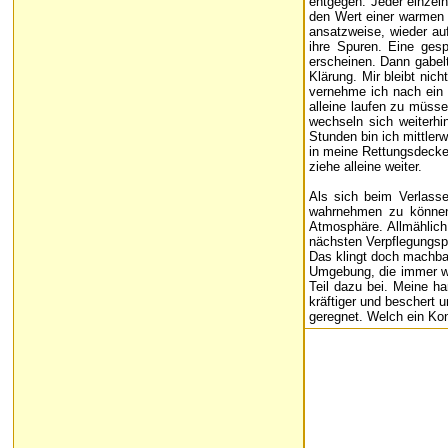
entgegen. Jeder einzeln
den Wert einer warmen 
ansatzweise, wieder auf
ihre Spuren. Eine ges
erscheinen. Dann gabelt
Klärung. Mir bleibt nic
vernehme ich nach ein 
alleine laufen zu müss
wechseln sich weiterhi
Stunden bin ich mittler
in meine Rettungsdecke
ziehe alleine weiter.
Als sich beim Verlasse
wahrnehmen zu können.
Atmosphäre. Allmählich
nächsten Verpflegungspu
Das klingt doch machbar
Umgebung, die immer wi
Teil dazu bei. Meine h
kräftiger und beschert
geregnet. Welch ein Kon