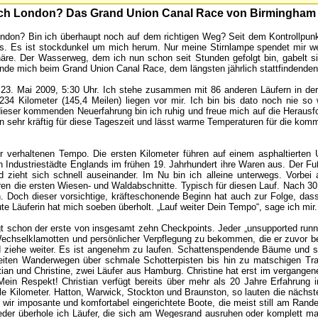
nach London? Das Grand Union Canal Race von Birmingha
ondon? Bin ich überhaupt noch auf dem richtigen Weg? Seit dem Kontrollpu
s. Es ist stockdunkel um mich herum. Nur meine Stirnlampe spendet mir wer
re. Der Wasserweg, dem ich nun schon seit Stunden gefolgt bin, gabelt s
inde mich beim Grand Union Canal Race, dem längsten jährlich stattfindenden
 23. Mai 2009, 5:30 Uhr. Ich stehe zusammen mit 86 anderen Läufern in d
34 Kilometer (145,4 Meilen) liegen vor mir. Ich bin bis dato noch nie s
dieser kommenden Neuerfahrung bin ich ruhig und freue mich auf die Herausfo
 sehr kräftig für diese Tageszeit und lässt warme Temperaturen für die kom
hr verhaltenen Tempo. Die ersten Kilometer führen auf einem asphaltierten
 Industriestädte Englands im frühen 19. Jahrhundert ihre Waren aus. Der Fu
d zieht sich schnell auseinander. Im Nu bin ich alleine unterwegs. Vorbei
en die ersten Wiesen- und Waldabschnitte. Typisch für diesen Lauf. Nach 30 
n. Doch dieser vorsichtige, kräfteschonende Beginn hat auch zur Folge, das
ute Läuferin hat mich soeben überholt. „Lauf weiter Dein Tempo“, sage ich m
gt schon der erste von insgesamt zehn Checkpoints. Jeder „unsupported runne
echselklamotten und persönlicher Verpflegung zu bekommen, die er zuvor beim
ziehe weiter. Es ist angenehm zu laufen. Schattenspendende Bäume und si
iten Wanderwegen über schmale Schotterpisten bis hin zu matschigen Tra
istian und Christine, zwei Läufer aus Hamburg. Christine hat erst im vergang
Mein Respekt! Christian verfügt bereits über mehr als 20 Jahre Erfahrung i
e Kilometer. Hatton, Warwick, Stockton und Braunston, so lauten die nächste
wir imposante und komfortabel eingerichtete Boote, die meist still am Rande 
der überhole ich Läufer, die sich am Wegesrand ausruhen oder komplett m