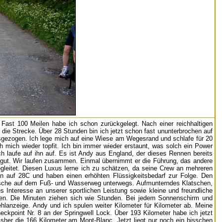
. Fast 100 Meilen habe ich schon zurückgelegt. Nach einer reichhaltigen
ie Strecke. Über 28 Stunden bin ich jetzt schon fast ununterbrochen auf
ausgezogen. Ich lege mich auf eine Wiese am Wegesrand und schlafe für 20
ch mich wieder topfit. Ich bin immer wieder erstaunt, was solch ein Power
ch laufe auf ihn auf. Es ist Andy aus England, der dieses Rennen bereits
t gut. Wir laufen zusammen. Einmal übernimmt er die Führung, das andere
begleitet. Diesen Luxus lerne ich zu schätzen, da seine Crew an mehreren
en auf 28C und haben einen erhöhten Flüssigkeitsbedarf zur Folge. Den
imische auf dem Fuß- und Wasserweg unterwegs. Aufmunterndes Klatschen,
 Interesse an unserer sportlichen Leistung sowie kleine und freundliche
men. Die Minuten ziehen sich wie Stunden. Bei jedem Sonnenschirm und
anzeige. Andy und ich spulen weiter Kilometer für Kilometer ab. Meine
eckpoint Nr. 8 an der Springwell Lock. Über 193 Kilometer habe ich jetzt
sher die 166 Kilometer am Mont-Blanc. Jetzt liegt nur noch ein bisschen