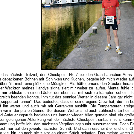
ch das nächste Teilziel, den Checkpoint Nr. 7 bei den Grand Junction Arms
s gebackenen Bohnen mit Schinken und Kuchen, begebe ich mich wieder auf d
überfällt mich eine plötzliche Müdigkeit. Als hätte jemand den Stecker her
der Weckton meines Handys signalisiert mir weiter zu laufen. Mental fühle i
mir erblicke ich einen Läufer, der ebenfalls mit sich zu kämpfen scheint. I
lgreich beenden konnte. Ihm tut das sonnige Wetter in diesem Jahr gar nich
 „supported runner“. Das bedeutet, dass er seine eigene Crew hat, die ihn 
f ihn wartet und auch mir mit Getränken aushilft. Die Temperaturen steig
en wir in der prallen Sonne. Bei diesem Wetter sind auch zahlreiche Einhe
d Anfeuerungsrufe begleiten uns immer wieder. Allen gemein sind ein großes
eser gelungenen Ablenkung will der nächste Checkpoint einfach nicht kom
mmlung hoffe ich, den nächsten Verpflegungspunkt auszumachen. Doch Fehl
ch nur auf den jeweils nächsten Schritt. Und dann erscheint er endlich, Ch
o viel bin ich noch nie zuvor an einem Stück gelaufen. Das meiste waren bi