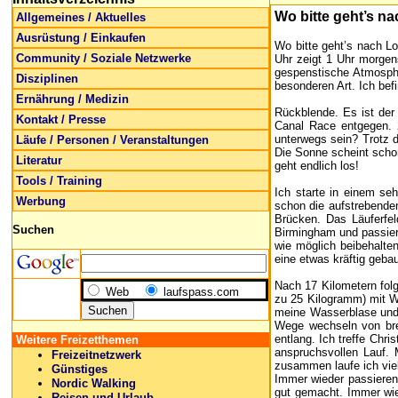
Wo bitte geht’s 
Allgemeines / Aktuelles
Ausrüstung / Einkaufen
Wo bitte geht’s nach L
Community / Soziale Netzwerke
Uhr zeigt 1 Uhr morgen
gespenstische Atmosphä
Disziplinen
besonderen Art. Ich bef
Ernährung / Medizin
Rückblende. Es ist der
Kontakt / Presse
Canal Race entgegen. 2
unterwegs sein? Trotz 
Läufe / Personen / Veranstaltungen
Die Sonne scheint schon
Literatur
geht endlich los!
Tools / Training
Ich starte in einem se
Werbung
schon die aufstrebenden
Brücken. Das Läuferfel
Suchen
Birmingham und passier
wie möglich beibehalte
eine etwas kräftig geba
Nach 17 Kilometern fol
Web
laufspass.com
zu 25 Kilogramm) mit W
meine Wasserblase und 
Wege wechseln von bre
entlang. Ich treffe Chr
Weitere Freizetthemen
anspruchsvollen Lauf. 
Freizeitnetzwerk
zusammen laufe ich viel
Günstiges
Immer wieder passieren 
Nordic Walking
gut gemacht. Immer wie
Reisen und Urlaub