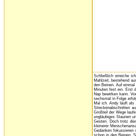
Schließlich erreiche i
Mahlzeit, bestehend au
den Beinen. Auf einmal 
Minuten fest ein. Erst 
Nap bewirken kann. Vor 
sechsmal in Folge erfo
Mal ich. Andy läuft als
Streckenabschnitten au
Großteil der Wege lauf
ungläubiges Staunen un
Gesten. Doch trotz di
kleinerer Menschenansa
Gedanken fokussieren si
schon in den Beinen. S