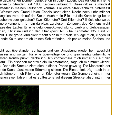
 die gebackenen Bohnen genieße ich in vollen Zügen. Das tut gut! Ich lerne
nen 17 Stunden fast 7.000 Kalorien verbraucht. Diese gilt es, zumindest
h wieder in meinen Laufschritt komme. Die erste Streckenhälfte hinterlässt
e Wasser des Grand Union Canals lässt diese Nacht noch unheimlicher
gslos trete ich auf der Stelle. Auch mein Blick auf die Karte bringt keine
t schon wieder gelaufen? Zwei Kilometer? Drei Kilometer? Glücklicherweise
ine erkenne ich. Ich bin dankbar, zu diesem Zeitpunkt des Rennens nicht
 Phase des Laufes für eine gelungene Abwechslung. Lauf- und Gehpassagen
tian, Christine und ich den Checkpoint Nr. 6 bei Kilometer 135. Fast 22
t. Eine große Müdigkeit macht sich in mir breit. Ich lege mich, eingehüllt
mende Kälte lässt mich keinen Schlaf finden. Ich packe meine Sachen und
acht gut überstanden zu haben und die Umgebung wieder bei Tageslicht
er und sorgen für eine überwältigende und gleichzeitig unheimliche
hsten Kontrollpunkt, denke ich. Ich konzentriere mich immer nur auf den
tanz. Ein bisschen mehr wie ein Halbmarathon, sage ich mir immer wieder.
n. Doch die Strecke zieht sich in dieser Phase gewaltig. Die Monotonie der
nde Kanal lässt meine Stimmung sinken. Die Einsamkeit trägt auch ihren
Ich kämpfe mich Kilometer für Kilometer voran. Die Sonne scheint immer
ngenen zwei Jahren hat es spätestens auf diesem Streckenabschnitt immer