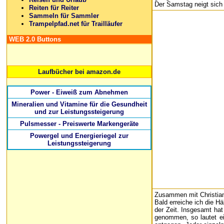
Der Samstag neigt sich 
Reiten für Reiter
Sammeln für Sammler
Trampelpfad.net für Trailläufer
WEB 2.0 Buttons
Laufbücher bei amazon.de
Power - Eiweiß zum Abnehmen
Mineralien und Vitamine für die Gesundheit
und zur Leistungssteigerung
Pulsmesser - Preiswerte Markengeräte
Powergel und Energieriegel zur
Leistungssteigerung
Zusammen mit Christian 
Bald erreiche ich die Hä
der Zeit. Insgesamt ha
genommen, so lautet ei