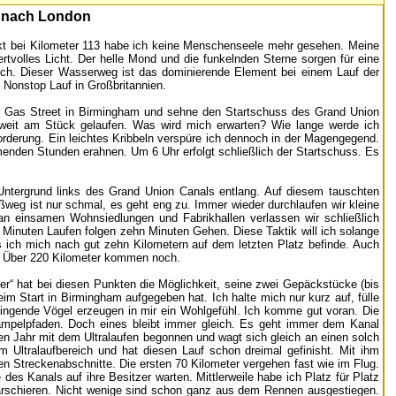
m nach London
nkt bei Kilometer 113 habe ich keine Menschenseele mehr gesehen. Meine
tvolles Licht. Der helle Mond und die funkelnden Sterne sorgen für eine
ich. Dieser Wasserweg ist das dominierende Element bei einem Lauf der
 Nonstop Lauf in Großbritannien.
er Gas Street in Birmingham und sehne den Startschuss des Grand Union
o weit am Stück gelaufen. Was wird mich erwarten? Wie lange werde ich
rderung. Ein leichtes Kribbeln verspüre ich dennoch in der Magengegend.
menden Stunden erahnen. Um 6 Uhr erfolgt schließlich der Startschuss. Es
 Untergrund links des Grand Union Canals entlang. Auf diesem tauschten
ßweg ist nur schmal, es geht eng zu. Immer wieder durchlaufen wir kleine
 an einsamen Wohnsiedlungen und Fabrikhallen verlassen wir schließlich
Minuten Laufen folgen zehn Minuten Gehen. Diese Taktik will ich solange
s ich mich nach gut zehn Kilometern auf dem letzten Platz befinde. Auch
ir. Über 220 Kilometer kommen noch.
r“ hat bei diesen Punkten die Möglichkeit, seine zwei Gepäckstücke (bis
 Start in Birmingham aufgegeben hat. Ich halte mich nur kurz auf, fülle
ngende Vögel erzeugen in mir ein Wohlgefühl. Ich komme gut voran. Die
mpelpfaden. Doch eines bleibt immer gleich. Es geht immer dem Kanal
enen Jahr mit dem Ultralaufen begonnen und wagt sich gleich an einen solch
m Ultralaufbereich und hat diesen Lauf schon dreimal gefinisht. Mit ihm
n Streckenabschnitte. Die ersten 70 Kilometer vergehen fast wie im Flug.
des Kanals auf ihre Besitzer warten. Mittlerweile habe ich Platz für Platz
arschieren. Nicht wenige sind schon ganz aus dem Rennen ausgestiegen.