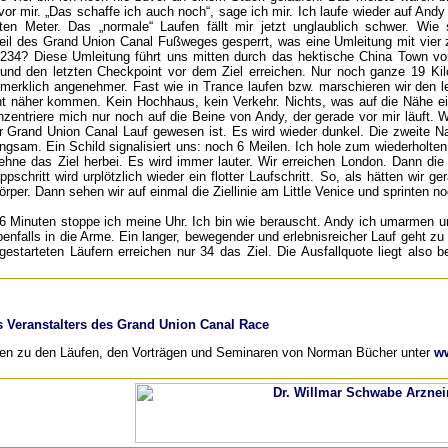
or mir. „Das schaffe ich auch noch“, sage ich mir. Ich laufe wieder auf Andy
sten Meter. Das „normale“ Laufen fällt mir jetzt unglaublich schwer. W
Teil des Grand Union Canal Fußweges gesperrt, was eine Umleitung mit vier z
 234? Diese Umleitung führt uns mitten durch das hektische China Town vo
und den letzten Checkpoint vor dem Ziel erreichen. Nur noch ganze 19 Kilom
erklich angenehmer. Fast wie in Trance laufen bzw. marschieren wir den let
cht näher kommen. Kein Hochhaus, kein Verkehr. Nichts, was auf die Nähe e
zentriere mich nur noch auf die Beine von Andy, der gerade vor mir läuft. 
r Grand Union Canal Lauf gewesen ist. Es wird wieder dunkel. Die zweite Na
ngsam. Ein Schild signalisiert uns: noch 6 Meilen. Ich hole zum wiederholt
sehne das Ziel herbei. Es wird immer lauter. Wir erreichen London. Dann die 
chritt wird urplötzlich wieder ein flotter Laufschritt. So, als hätten wir g
per. Dann sehen wir auf einmal die Ziellinie am Little Venice und sprinten no
 Minuten stoppe ich meine Uhr. Ich bin wie berauscht. Andy ich umarmen un
benfalls in die Arme. Ein langer, bewegender und erlebnisreicher Lauf geht z
estarteten Läufern erreichen nur 34 das Ziel. Die Ausfallquote liegt als
es Veranstalters des Grand Union Canal Race
nen zu den Läufen, den Vorträgen und Seminaren von Norman Bücher unter
w