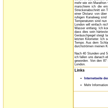
mehr wie ein Marathon v
marschiere ich die er
Streckenabschnitt ein 
einer Distanz von über
ruhigen Kanalweg sind 
Temperaturen sind nun m
London will einfach ni
Wasser entlang. Ich kon
dass dies sein härteste
Geräuschpegel steigt la
letzten Kilometer. Ich 
Tempo. Aus dem Schlapps
durchströmen meinen Kör
Nach 40 Stunden und 56
ich fallen uns danach e
geworden. Von den 87 g
London.
Links
Internetseite d
Mehr Informatio