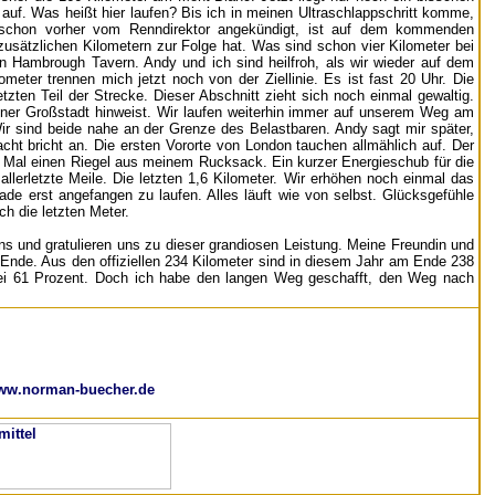
 auf. Was heißt hier laufen? Bis ich in meinen Ultraschlappschritt komme,
ie schon vorher vom Renndirektor angekündigt, ist auf dem kommenden
usätzlichen Kilometern zur Folge hat. Was sind schon vier Kilometer bei
n Hambrough Tavern. Andy und ich sind heilfroh, als wir wieder auf dem
eter trennen mich jetzt noch von der Ziellinie. Es ist fast 20 Uhr. Die
zten Teil der Strecke. Dieser Abschnitt zieht sich noch einmal gewaltig.
iner Großstadt hinweist. Wir laufen weiterhin immer auf unserem Weg am
Wir sind beide nahe an der Grenze des Belastbaren. Andy sagt mir später,
cht bricht an. Die ersten Vororte von London tauchen allmählich auf. Der
en Mal einen Riegel aus meinem Rucksack. Ein kurzer Energieschub für die
allerletzte Meile. Die letzten 1,6 Kilometer. Wir erhöhen noch einmal das
erade erst angefangen zu laufen. Alles läuft wie von selbst. Glücksgefühle
ch die letzten Meter.
s und gratulieren uns zu dieser grandiosen Leistung. Meine Freundin und
u Ende. Aus den offiziellen 234 Kilometer sind in diesem Jahr am Ende 238
o bei 61 Prozent. Doch ich habe den langen Weg geschafft, den Weg nach
ww.norman-buecher.de