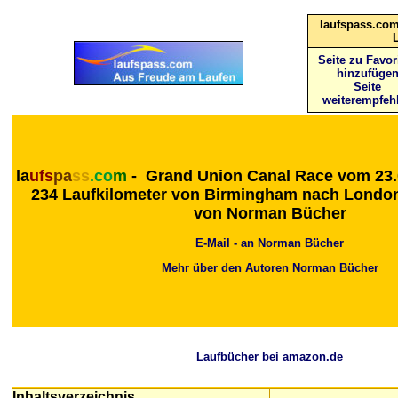
laufspass.com
Seite zu Favor
hinzufüge
Seite
weiterempfeh
la
ufs
pa
ss
.co
m
-
Grand Union Canal Race vom 23.05
234 Laufkilometer von Birmingham nach London
von Norman Bücher
E-Mail - an Norman Bücher
Mehr über den Autoren Norman Bücher
Laufbücher bei amazon.de
Inhaltsverzeichnis