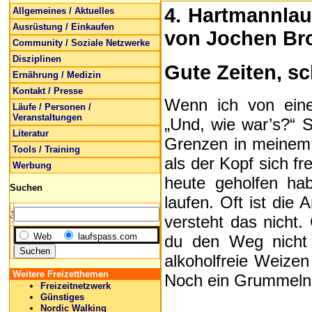
4. Hartmannlau
Allgemeines / Aktuelles
Ausrüstung / Einkaufen
von Jochen Br
Community / Soziale Netzwerke
Disziplinen
Gute Zeiten, sc
Ernährung / Medizin
Kontakt / Presse
Wenn ich von ein
Läufe / Personen /
Veranstaltungen
„Und, wie war’s?“ S
Literatur
Grenzen in meinem
Tools / Training
als der Kopf sich f
Werbung
heute geholfen ha
Suchen
laufen. Oft ist die
versteht das nicht.
Web
laufspass.com
du den Weg nicht 
alkoholfreie Weize
Weitere Freizetthemen
Noch ein Grummeln:
Freizeitnetzwerk
Günstiges
Nordic Walking