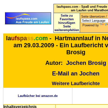
laufspass.com - Spaß und Freude 
am Laufen und Maratho
Seite zu
Seite übersetzen / 
Favoriten
hinzufügen
Powered by
Seite
weiterempfehlen
la
ufs
pa
ss
.co
m
-
Hartmannlauf in N
am 29.03.2009 - Ein Laufbericht
Brosig
Autor:
Jochen Brosig
E-Mail an Jochen
Weitere Laufberichte
Laufbücher bei amazon.de
Inhaltsverzeichnis