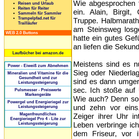
Wie abgesprochen f
Reisen und Urlaub
Reiten für Reiter
ein. Alain, Birgit
Sammeln für Sammler
Trampelpfad.net für
Truppe. Halbmarath
Trailläufer
am Steinsweg losg
WEB 2.0 Buttons
hatte ein gutes Gef
an liefen die Sekund
Laufbücher bei amazon.de
Meistens sind es n
Power - Eiweiß zum Abnehmen
Sieg oder Niederla
Mineralien und Vitamine für die
Gesundheit und zur
sind es dann umger
Leistungssteigerung
sec. Ich stoße auf 
Pulsmesser - Preiswerte
Markengeräte
Wie auch? Denn son
Powergel und Energieriegel zur
und zehn vor eins
Leistungssteigerung
Magenfreundliches
Zeiger ihrer Uhr in
Energieriegel Pro 4 - Lite zur
Leben verbringe ic
Leistungssteigerung
dem Friseur, vor i