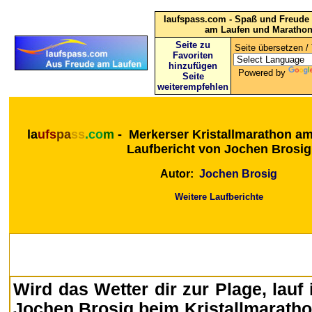
laufspass.com - Spaß und Freude 
am Laufen und Maratho
Seite zu
Seite übersetzen / 
Favoriten
hinzufügen
Powered by
Seite
weiterempfehlen
la
ufs
pa
ss
.co
m
-
Merkerser Kristallmarathon am
Laufbericht von Jochen Brosig
Autor:
Jochen Brosig
Weitere Laufberichte
Wird das Wetter dir zur Plage, lauf
Jochen Brosig beim Kristallmarath