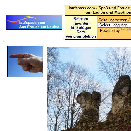
laufspass.com - Spaß und Freude 
am Laufen und Maratho
Seite zu
Seite übersetzen / 
Favoriten
hinzufügen
Powered by
Seite
weiterempfehlen