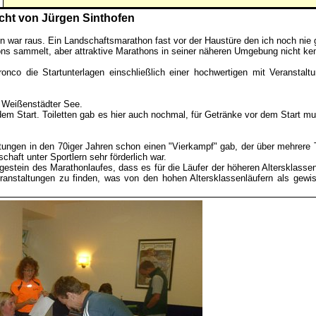
icht von Jürgen Sinthofen
n war raus. Ein Landschaftsmarathon fast vor der Haustüre den ich noch nie g
ons sammelt, aber attraktive Marathons in seiner näheren Umgebung nicht ken
co die Startunterlagen einschließlich einer hochwertigen mit Veranstal
 Weißenstädter See.
em Start. Toiletten gab es hier auch nochmal, für Getränke vor dem Start mu
taltungen in den 70iger Jahren schon einen "Vierkampf" gab, der über mehrer
ft unter Sportlern sehr förderlich war.
stein des Marathonlaufes, dass es für die Läufer der höheren Altersklassen
anstaltungen zu finden, was von den hohen Altersklassenläufern als gewis