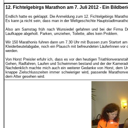
12. Fichtelgebirgs Marathon am 7. Juli 2012 -
Ein Bildber
Endlich hatte es geklappt. Die Anmeldung zum 12. Fichtelgebirgs Maratho
Es kann ja nicht sein, dass man in der Weltgeschichte Hauptstadtmarath
Also am Samstag früh nach Wunsiedel gefahren und bei der Firma Dron
Laufkappe abgeholt. Parken, umziehen, Toilette, alles kein Problem.
Wir 150 Marathonis fuhren dann um 7.30 Uhr mit Bussen zum Startort am
Kleiderbeutelabgabe, noch ein Plausch mit befreundeten LäuferInnen vor d
werden.
Von Horst Preisler erfuhr ich, dass es vor den heutigen Triathlonverans
Gehen, Radfahren, Laufen und Schwimmen bestand und der der Kameradscha
Nachdenklich machte mich auch ein weiterer Gedanke von Horst, dem Urge
knappe Zielschlusszeiten immer schwieriger wird, passende Marathonver
dem Alter gesehen wird.