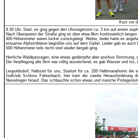
Kurz vor d
8.30 Uhr, Start, es ging gegen den Uhrzeigersinn ca. 3 km auf einem asp
Nach Überqueren der Straße ging es über etwa 8km kontinuierlich bergan. 
400 Höhenmeter waren locker zurückgelegt. Weiter, leider hatte es ange
einsamer Alphornbläser begrüßte uns auf dem Gipfel. Leider gab es auch
500 Höhenmeter teils recht steil wieder bergab ging.
Herrliche Waldpassagen, eine etwas gedämpfte aber positive Stimmung, de
Die Verpflegung alle 5km war völlig ausreichend, es gab Wasser und Iso,
Leupoldsdorf, Halbzeit für uns, Startort für ca. 200 Halbmarathonis di
Golfclub Schloss Fahrenbach, hier kam die zweite Herausforderung de
Nieselregen hinauf. Das schlauchte schon etwas und manche Protagoniste