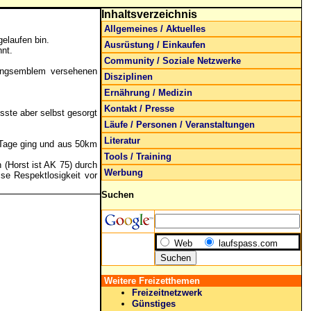
Inhaltsverzeichnis
Allgemeines / Aktuelles
elaufen bin.
Ausrüstung / Einkaufen
nt.
Community / Soziale Netzwerke
tungsemblem versehenen
Disziplinen
Ernährung / Medizin
Kontakt / Presse
sste aber selbst gesorgt
Läufe / Personen / Veranstaltungen
Literatur
e Tage ging und aus 50km
Tools / Training
 (Horst ist AK 75) durch
Werbung
se Respektlosigkeit vor
Suchen
Web
laufspass.com
Weitere Freizetthemen
Freizeitnetzwerk
Günstiges