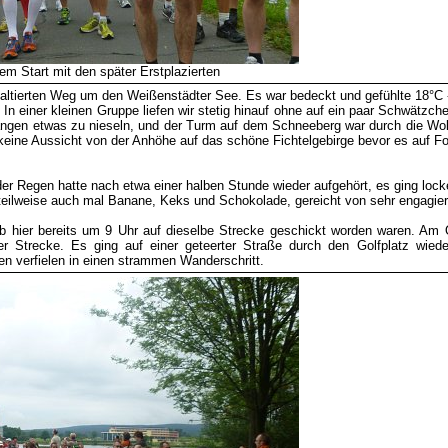
em Start mit den später Erstplazierten
haltierten Weg um den Weißenstädter See. Es war bedeckt und gefühlte 18°C -
In einer kleinen Gruppe liefen wir stetig hinauf ohne auf ein paar Schwätzche
fangen etwas zu nieseln, und der Turm auf dem Schneeberg war durch die Wol
 keine Aussicht von der Anhöhe auf das schöne Fichtelgebirge bevor es auf 
r Regen hatte nach etwa einer halben Stunde wieder aufgehört, es ging locke
 teilweise auch mal Banane, Keks und Schokolade, gereicht von sehr engagier
e ab hier bereits um 9 Uhr auf dieselbe Strecke geschickt worden waren. Am
r Strecke. Es ging auf einer geteerter Straße durch den Golfplatz wied
n verfielen in einen strammen Wanderschritt.