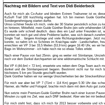
Nachtrag mit Bildern und Text von Didi Beiderbeck
Auch für mich als Co-Autor und blindem Extrem Trailrunner ist es diese
KuSuH Trail 100 kurzfristig ergeben hat. Ich bin meinen Guide Günth
Sondergenehmigung starten durfte.
Umso schöner freute ich mich, viele der 30 Starter persönlich schon zu
im hinteren, Mittelfeld, mein Guide Günther Bruhn (ein sehr erfahrenden U
Es wurde sehr schnell deutlich. dass dies ein Lauf unter Freunden ist,
konnten wir noch gut und ohne Probleme laufen, was sich danach zunehm
Single Trail… längere Anstiege und viele Richtungsänderungen. Jetzt m
konnte, so nahm ich so Schönes im Kraichgau wahr - Landschaften, freundl
erreichten wir VP 3 bei 33,5 Meilen (53,9 km) gegen 16:40 Uhr, wo wir 
Bags im Wohnzimmer - ich habe noch nie so etwas Tolles erlebt.
Nach einer Pause von fast 25min. ging es weiter mit Stirnlampe, Umzieh
noch vor dem Dunkel durchquerten wir eine wildromantische Schlucht mit „
Bei VP 4 (44,6ml = 72 km), erwartete uns neben dem Orga Team auch mein
dunkel und die Stirnlampenzeit begann. Bestimmt nicht nur für mich b
höchstens 5 km pro Stunde geschafft wurden.
Dank Günther hatten wir nur wenige Unsicherheiten bei der Streckenführu
Für mich war aber bei VP 7 (71ml = 114 Km) gegen 5:30 Uhr das schwer
Hanner, als Helfer und Fotograf, brachte mich dann mit dem Auto gut zu
Nun setzte mein Premium-Guide Günther Bruhn nach einer kurzen Pause
Minuten zu spät ins Ziel, was auch DNF bedeutet. Aber wie bei mir bede
Für mich steht fest, dass ich mich für 2013 besser vorbereite und ich 