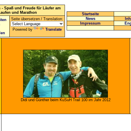
 - Spaß und Freude für Läufer am
Laufen und Marathon
Startseite
News
Inh
Seite übersetzen / Translation:
iten
Impressum
Eng
n
Powered by
Translate
len
Didi und Günther beim
KuSuH Trail 100 im Jahr
2012