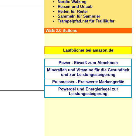
Nordic Walking
Reisen und Urlaub
Reiten für Reiter
Sammeln für Sammler
Trampelpfad.net für Trailläufer
WEB 2.0 Buttons
Laufbücher bei amazon.de
Power - Eiweiß zum Abnehmen
Mineralien und Vitamine für die Gesundheit
und zur Leistungssteigerung
Pulsmesser - Preiswerte Markengeräte
Powergel und Energieriegel zur
Leistungssteigerung