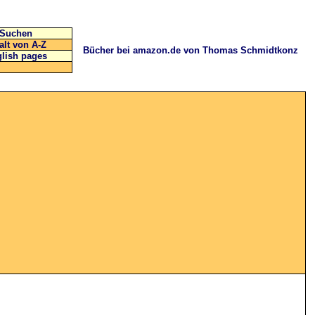
Suchen
alt von A-Z
Bücher bei amazon.de von Thomas Schmidtkonz
lish pages