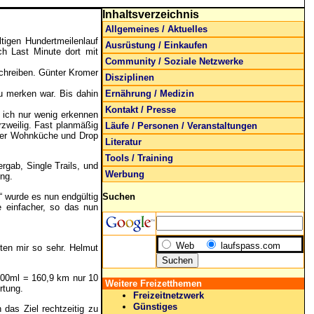
Inhaltsverzeichnis
Allgemeines / Aktuelles
ltigen Hundertmeilenlauf
Ausrüstung / Einkaufen
ch Last Minute dort mit
Community / Soziale Netzwerke
chreiben. Günter Kromer
Disziplinen
u merken war. Bis dahin
Ernährung / Medizin
Kontakt / Presse
 ich nur wenig erkennen
rzweilig. Fast planmäßig
Läufe / Personen / Veranstaltungen
 der Wohnküche und Drop
Literatur
Tools / Training
gab, Single Trails, und
Werbung
ung.
 wurde es nun endgültig
Suchen
e einfacher, so das nun
Web
laufspass.com
ten mir so sehr. Helmut
100ml = 160,9 km nur 10
Weitere Freizetthemen
rtung.
Freizeitnetzwerk
Günstiges
das Ziel rechtzeitig zu