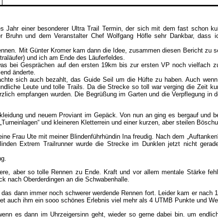
s Jahr einer besonderer Ultra Trail Termin, der sich mit dem fast schon ku
er Bruhn und dem Veranstalter Chef Wolfgang Höfle sehr Dankbar, dass i
 kennen. Mit Günter Kromer kam dann die Idee, zusammen diesen Bericht zu s
ltraläufer) und ich am Ende des Läuferfeldes.
 was bei Gesprächen auf den ersten 19km bis zur ersten VP noch vielfach z
end änderte.
achte sich auch bezahlt, das Guide Seil um die Hüfte zu haben. Auch wenn
iche Leute und tolle Trails. Da die Strecke so toll war verging die Zeit ku
herzlich empfangen wurden. Die Begrüßung im Garten und die Verpflegung in
kleidung und neuem Proviant im Gepäck. Von nun an ging es bergauf und ber
Turneinlagen“ und kleineren Kletterrein und einer kurzen, aber steilen Bösch
e Frau Ute mit meiner Blindenführhündin Ina freudig. Nach dem „Auftanken“
linden Extrem Trailrunner wurde die Strecke im Dunklen jetzt nicht gerad
ng.
e, aber so tolle Rennen zu Ende. Kraft und vor allem mentale Stärke fehl
rück nach Oberderdingen an die Schwabenhalle.
 das dann immer noch schwerer werdende Rennen fort. Leider kam er nach 
utet auch ihm ein sooo schönes Erlebnis viel mehr als 4 UTMB Punkte und We
wenn es dann im Uhrzeigersinn geht, wieder so gerne dabei bin. um endlich 