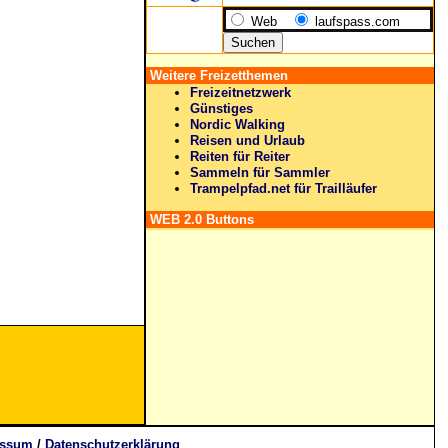
Web
laufspass.com
Weitere Freizetthemen
Freizeitnetzwerk
Günstiges
Nordic Walking
Reisen und Urlaub
Reiten für Reiter
Sammeln für Sammler
Trampelpfad.net für Trailläufer
WEB 2.0 Buttons
essum
/
Datenschutzerklärung