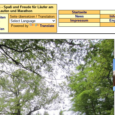
 - Spaß und Freude für Läufer am
Laufen und Marathon
Startseite
News
Inh
Seite übersetzen / Translation:
iten
Impressum
Eng
n
Powered by
Translate
len