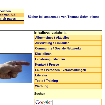
Suchen
alt von A-Z
Bücher bei amazon.de von Thomas Schmidtkonz
lish pages
Inhaltsverzeichnis
Allgemeines / Aktuelles
Ausrüstung / Einkaufen
Community / Soziale Netzwerke
Disziplinen
Ernährung / Medizin
Kontakt / Presse
Läufe / Personen / Veranstaltungen
Literatur
Tools / Training
Werbung
Suchen