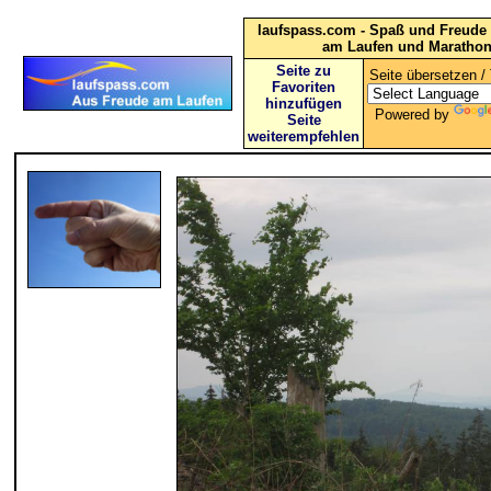
laufspass.com - Spaß und Freude 
am Laufen und Maratho
Seite zu
Seite übersetzen / 
Favoriten
hinzufügen
Powered by
Seite
weiterempfehlen