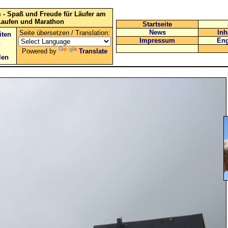
 - Spaß und Freude für Läufer am
Laufen und Marathon
Startseite
News
Inh
Seite übersetzen / Translation:
iten
Impressum
Eng
n
Powered by
Translate
len