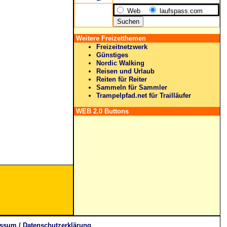
Web
laufspass.com
Weitere Freizetthemen
Freizeitnetzwerk
Günstiges
Nordic Walking
Reisen und Urlaub
Reiten für Reiter
Sammeln für Sammler
Trampelpfad.net für Trailläufer
WEB 2.0 Buttons
essum
/
Datenschutzerklärung