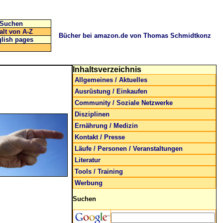
Suchen
alt von A-Z
Bücher bei amazon.de von Thomas Schmidtkonz
lish pages
Inhaltsverzeichnis
Allgemeines / Aktuelles
Ausrüstung / Einkaufen
Community / Soziale Netzwerke
Disziplinen
Ernährung / Medizin
Kontakt / Presse
Läufe / Personen / Veranstaltungen
Literatur
Tools / Training
Werbung
Suchen