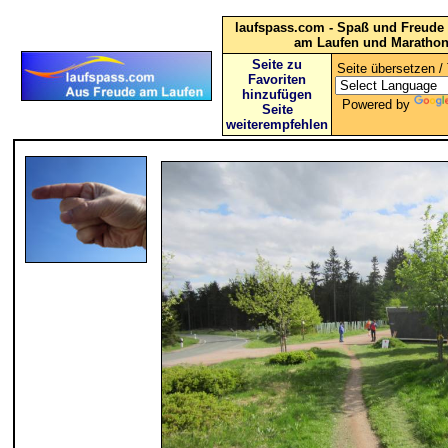
laufspass.com - Spaß und Freude 
am Laufen und Maratho
Seite zu
Seite übersetzen / 
Favoriten
hinzufügen
Powered by
Seite
weiterempfehlen