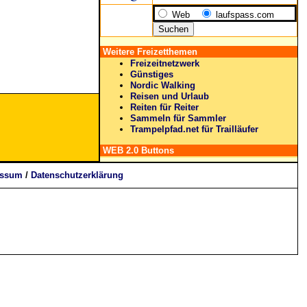
Web
laufspass.com
Weitere Freizetthemen
Freizeitnetzwerk
Günstiges
Nordic Walking
Reisen und Urlaub
Reiten für Reiter
Sammeln für Sammler
Trampelpfad.net für Trailläufer
WEB 2.0 Buttons
essum
/
Datenschutzerklärung