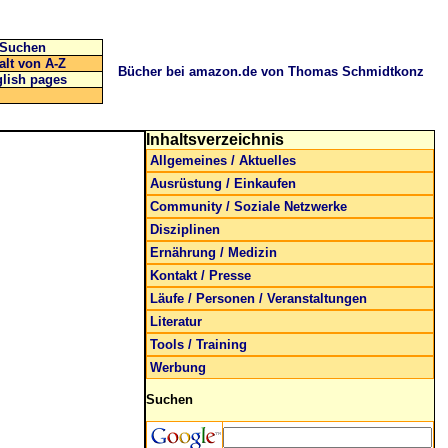
Suchen
alt von A-Z
Bücher bei amazon.de von Thomas Schmidtkonz
lish pages
Inhaltsverzeichnis
Allgemeines / Aktuelles
Ausrüstung / Einkaufen
Community / Soziale Netzwerke
Disziplinen
Ernährung / Medizin
Kontakt / Presse
Läufe / Personen / Veranstaltungen
Literatur
Tools / Training
Werbung
Suchen