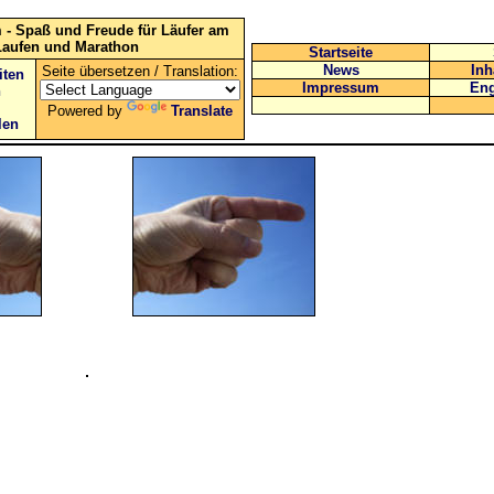
 - Spaß und Freude für Läufer am
Laufen und Marathon
Startseite
News
Inh
Seite übersetzen / Translation:
iten
Impressum
Eng
n
Powered by
Translate
len