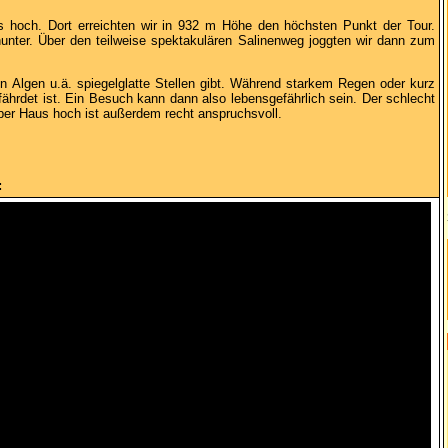
 hoch. Dort erreichten wir in 932 m Höhe den höchsten Punkt der Tour.
unter. Über den teilweise spektakulären Salinenweg joggten wir dann zum
n Algen u.ä. spiegelglatte Stellen gibt. Während starkem Regen oder kurz
hrdet ist. Ein Besuch kann dann also lebensgefährlich sein. Der schlecht
ber Haus hoch ist außerdem recht anspruchsvoll.
: