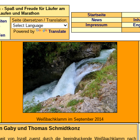
 - Spaß und Freude für Läufer am
Laufen und Marathon
Startseite
News
Inh
Seite übersetzen / Translation:
iten
Impressum
Eng
n
Powered by
Translate
len
Weißbachklamm im September 2014
von Gaby und Thomas Schmidtkonz
weit von Inzell zuerst durch die beeindruckende Weißbachklamm nach