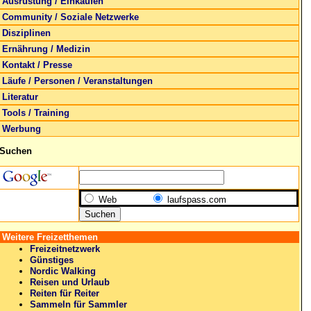
Ausrüstung / Einkaufen
Community / Soziale Netzwerke
Disziplinen
Ernährung / Medizin
Kontakt / Presse
Läufe / Personen / Veranstaltungen
Literatur
Tools / Training
Werbung
Suchen
Web
laufspass.com
Weitere Freizetthemen
Freizeitnetzwerk
Günstiges
Nordic Walking
Reisen und Urlaub
Reiten für Reiter
Sammeln für Sammler