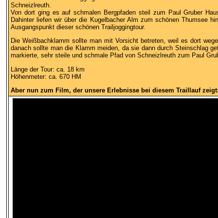
Schneizlreuth.
Von dort ging es auf schmalen Bergpfaden steil zum Paul Gruber Haus
Dahinter liefen wir über die Kugelbacher Alm zum schönen Thumsee hin
Ausgangspunkt dieser schönen Trailjoggingtour.
Die Weißbachklamm sollte man mit Vorsicht betreten, weil es dort wege
danach sollte man die Klamm meiden, da sie dann durch Steinschlag gefä
markierte, sehr steile und schmale Pfad von Schneizlreuth zum Paul Gru
Länge der Tour: ca. 18 km
Höhenmeter: ca. 670 HM
Aber nun zum Film, der unsere Erlebnisse bei diesem Traillauf zeigt