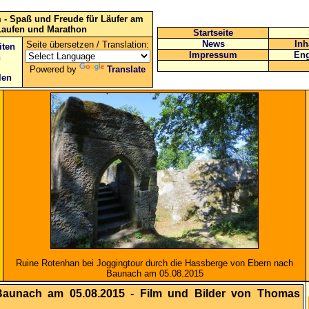
 - Spaß und Freude für Läufer am
Laufen und Marathon
Startseite
News
Inh
Seite übersetzen / Translation:
iten
Impressum
Eng
n
Powered by
Translate
len
Ruine Rotenhan bei Joggingtour durch die Hassberge von Ebern nach
Baunach am 05.08.2015
Baunach am 05.08.2015 - Film und Bilder von Thomas