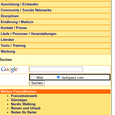
Ausrüstung / Einkaufen
Community / Soziale Netzwerke
Disziplinen
Ernährung / Medizin
Kontakt / Presse
Läufe / Personen / Veranstaltungen
Literatur
Tools / Training
Werbung
Suchen
Web
laufspass.com
Weitere Freizetthemen
Freizeitnetzwerk
Günstiges
Nordic Walking
Reisen und Urlaub
Reiten für Reiter