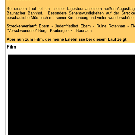
Bei diesem Lauf lief ich in einer Tagestour an einem heißen Augustt
Baunacher Bahnhof. Besondere Sehenswürdigkeiten auf der Strecke 
beschauliche Mürsbach mit seiner Kirchenburg und vielen wunderschöne
Streckenverlauf:
Ebern - Judenfriedhof Ebern - Ruine Rotenhan - Fi
"Verschwundene" Burg - Kraibergblick - Baunach.
Aber nun zum Film, der meine Erlebnisse bei diesem Lauf zeigt:
Film