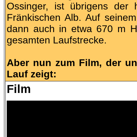
Ossinger, ist übrigens der
Fränkischen Alb. Auf seinem
dann auch in etwa 670 m H
gesamten Laufstrecke.
Aber nun zum Film, der un
Lauf zeigt:
Film