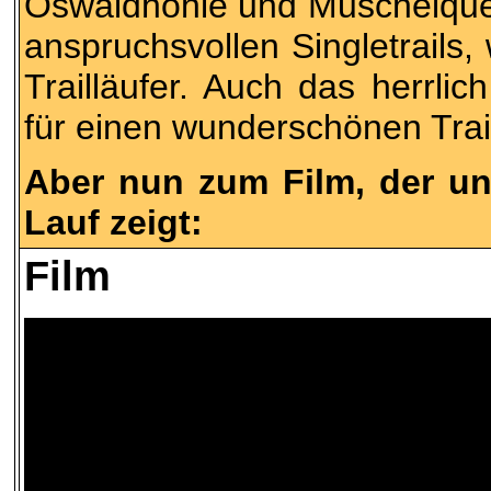
Oswaldhöhle und Muschelquell
anspruchsvollen Singletrails,
Trailläufer. Auch das herrli
für einen wunderschönen Trail
Aber nun zum Film, der un
Lauf zeigt:
Film