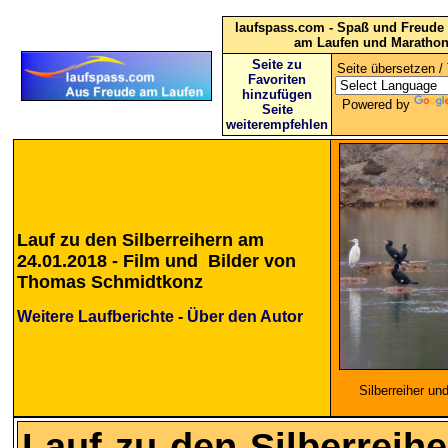
laufspass.com - Spaß und Freude 
am Laufen und Maratho
Seite zu
Seite übersetzen / 
Favoriten
hinzufügen
Powered by
Seite
weiterempfehlen
Lauf zu den Silberreihern am
24.01.2018 - Film und Bilder von
Thomas Schmidtkonz
Weitere Laufberichte
-
Über den Autor
Silberreiher u
Lauf zu den Silberreih