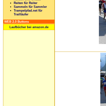
Reiten für Reiter
Sammeln für Sammler
Trampelpfad.net für
Trailläufer
WEB 2.0 Buttons
Laufbücher bei amazon.de