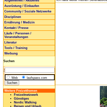
Allgemeines / Aktuelles
Ausrüstung / Einkaufen
Community / Soziale Netzwerke
Disziplinen
Ernährung / Medizin
Kontakt / Presse
Läufe / Personen /
Veranstaltungen
Literatur
Tools / Training
Werbung
Suchen
Web
laufspass.com
Weitere Freizetthemen
Freizeitnetzwerk
Günstiges
Nordic Walking
Reisen und Urlaub