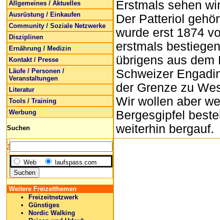
Erstmals sehen wir
Allgemeines / Aktuelles
Ausrüstung / Einkaufen
Der Patteriol gehö
Community / Soziale Netzwerke
wurde erst 1874 v
Disziplinen
erstmals bestiegen
Ernährung / Medizin
übrigens aus dem R
Kontakt / Presse
Läufe / Personen /
Schweizer Engadin
Veranstaltungen
der Grenze zu West
Literatur
Wir wollen aber w
Tools / Training
Werbung
Bergesgipfel beste
weiterhin bergauf.
Suchen
Web
laufspass.com
Weitere Freizetthemen
Freizeitnetzwerk
Günstiges
Nordic Walking