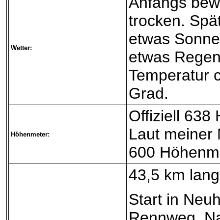
Anfangs bewö
trocken. Spä
etwas Sonne
Wetter:
etwas Regen
Temperatur c
Grad.
Offiziell 63
Laut meiner
Höhenmeter:
600 Höhenme
43,5 km lang
Start in Neu
Rennweg. Na