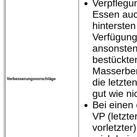
Verpflegu
Essen au
hintersten
Verfügung 
ansonsten
bestückte
Masserbe
Verbesserungsvorschläge
die letzte
gut wie ni
Bei einen 
VP (letzte
vorletzter)