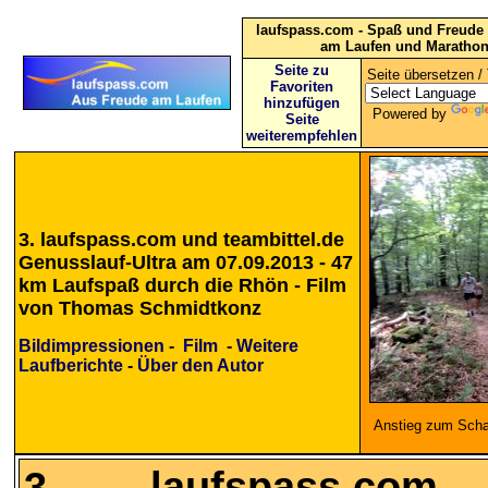
laufspass.com - Spaß und Freude 
am Laufen und Maratho
Seite zu
Seite übersetzen / 
Favoriten
hinzufügen
Powered by
Seite
weiterempfehlen
3. laufspass.com und teambittel.de
Genusslauf-Ultra am 07.09.2013 - 47
km Laufspaß durch die Rhön - Film
von Thomas Schmidtkonz
Bildimpressionen
-
Film
-
Weitere
Laufberichte
-
Über den Autor
Anstieg zum Scha
3. laufspass.com