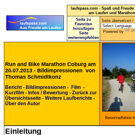
laufspass.com - Spaß und Freude 
am Laufen und Maratho
Seite zu
Seite übersetzen / 
Favoriten
hinzufügen
Powered by
Seite
weiterempfehlen
Run and Bike Marathon Coburg am
20.07.2013 - Bildimpressionen von
Thomas Schmidtkonz
Bericht
-
Bildimpressionen
-
Film
-
Kurzfilm
-
Infos / Bewertung
-
Zurück zur
Übersichtsseite
-
Weitere Laufberichte
-
Über den Autor
Besenradfahrer 
Einleitung