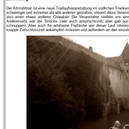
Der Altmühltrail ist eine neue Traillaufveranstaltung im südlichen Franken
schwieriger und extremer als alle anderen gestalten, steuert diese Veran
also einen etwas anderen Charakter. Die Veranstalter stellten uns e
Andererseits war die Strecke zwar auch anspruchsvoll, aber gab auch
schnuppern. Aber auch für erfahrene Trailläufer war dieser Lauf intere
knappe Zielschlusszeit ankämpfen mussten und außerdem an den einzelne