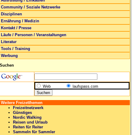
Ausrüstung / Einkaufen
Community / Soziale Netzwerke
Disziplinen
Ernährung / Medizin
Kontakt / Presse
Läufe / Personen / Veranstaltungen
Literatur
Tools / Training
Werbung
Suchen
Web
laufspass.com
Weitere Freizetthemen
Freizeitnetzwerk
Günstiges
Nordic Walking
Reisen und Urlaub
Reiten für Reiter
Sammeln für Sammler