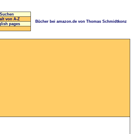
Suchen
alt von A-Z
Bücher bei amazon.de von Thomas Schmidtkonz
lish pages