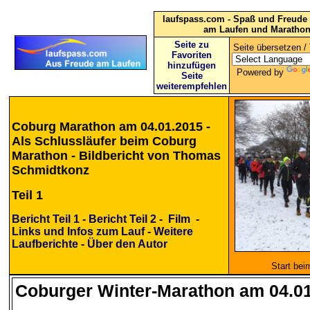
laufspass.com - Spaß und Freude 
am Laufen und Maratho
Seite zu
Seite übersetzen / 
Favoriten
hinzufügen
Powered by
Seite
weiterempfehlen
Coburg Marathon am 04.01.2015 -
Als Schlussläufer beim Coburg
Marathon - Bildbericht von Thomas
Schmidtkonz
Teil 1
Bericht Teil 1
-
Bericht Teil 2
-
Film
-
Links und Infos zum Lauf
-
Weitere
Laufberichte
-
Über den Autor
Start be
Coburger Winter-Marathon am 04.0