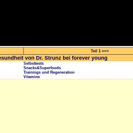
Teil 1 ==>
esundheit von Dr. Strunz bei forever young
Selbsttests
Snacks&Superfoods
Trainings und Regeneration
Vitamine