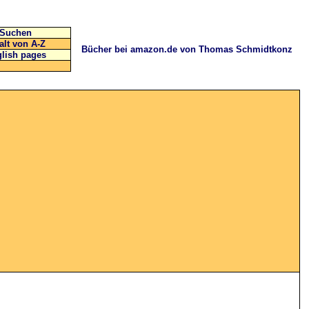
Suchen
alt von A-Z
Bücher bei amazon.de von Thomas Schmidtkonz
lish pages